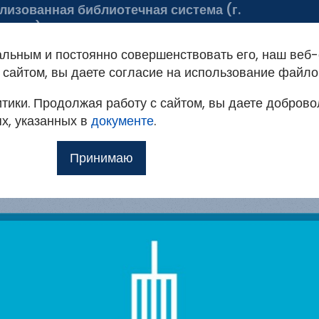
лизованная библиотечная система (г.
ельск)
 библиотеке
Советуем почитать
альным и постоянно совершенствовать его, наш веб-
ация на портале
сайтом, вы даете согласие на использование файло
тики. Продолжая работу с сайтом, вы даете доброво
овым
т доступ к методическим рекомендациям,
ях, указанных в
мо
документе
.
ким и другим полнотекстовым документам, а
Принимаю
Ещё
илю
 для