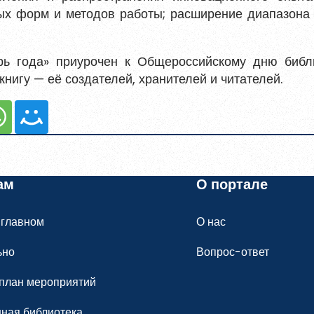
ых форм и методов работы; расширение диапазона
ь года» приурочен к Общероссийскому дню библи
нигу — её создателей, хранителей и читателей.
ам
О портале
 главном
О нас
ьно
Вопрос-ответ
план мероприятий
ная библиотека