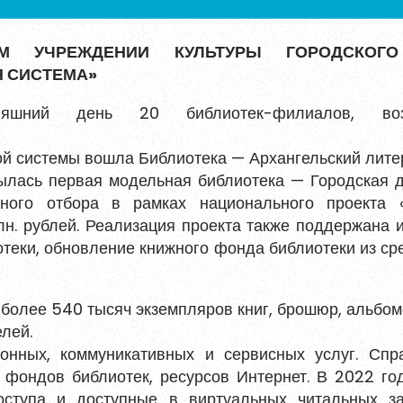
гистрированы?
Войти
 УЧРЕЖДЕНИИ КУЛЬТУРЫ ГОРОДСКОГО 
Я СИСТЕМА»
й день 20 библиотек-филиалов, возгл
ной системы вошла Библиотека — Архангельский лит
ылась первая модельная библиотека — Городская де
сного отбора в рамках национального проекта 
. рублей. Реализация проекта также поддержана из
теки, обновление книжного фонда библиотеки из ср
более 540 тысяч экземпляров книг, брошюр, альбом
елей.
ных, коммуникативных и сервисных услуг. Спра
 фондов библиотек, ресурсов Интернет. В 2022 го
оступа и доступные в виртуальных читальных за