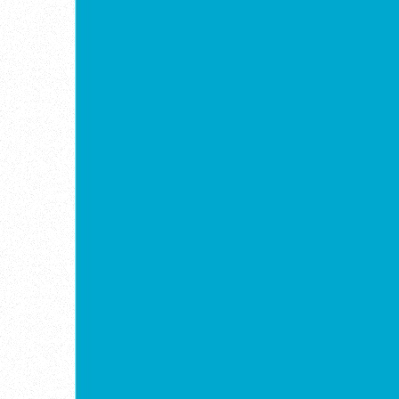
Войти
Восстановить пароль
Зарегистрирова
Пароль должен быть минимум 6 символов
прописную букву, одну цифру и один сп
Я согласен на обработку
персональ
Я согласен с
правилами использова
Заре