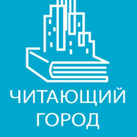
ться
 и содержать хотя бы одну строчную букву, одну
ециальный символ.
Обновить
ных данных
ния материалов
, размещённых на портале.
гистрироваться