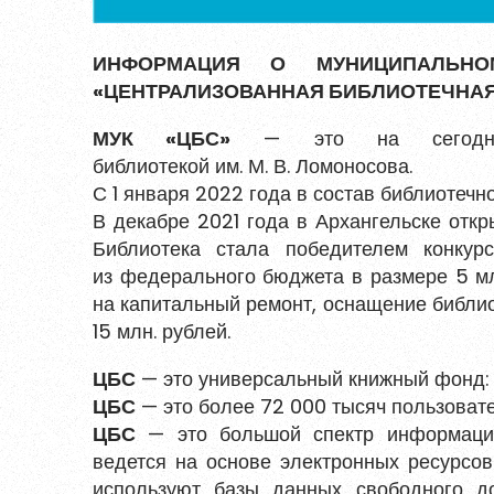
Уже заре
ИНФОРМАЦИЯ О МУНИЦИПАЛЬНОМ
«ЦЕНТРАЛИЗОВАННАЯ БИБЛИОТЕЧНА
МУК «ЦБС»
— это на сегодняшни
библиотекой им. М. В. Ломоносова.
С 1 января 2022 года в состав библиотеч
В декабре 2021 года в Архангельске откр
Библиотека стала победителем конкур
из федерального бюджета в размере 5 млн
на капитальный ремонт, оснащение библио
15 млн. рублей.
ЦБС
— это универсальный книжный фонд: 
ЦБС
— это более 72 000 тысяч пользоват
ЦБС
— это большой спектр информацион
ведется на основе электронных ресурсов
используют базы данных свободного д