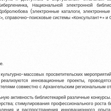
Киберленинка, Национальной электронной библи
 Добролюбова (электронные каталоги, электронные
», справочно-поисковые системы «Консультант+» и 
е.
 культурно-массовых просветительских мероприяти
 реализуются инновационные проекты, проводятс
ателями совместно с Архангельским региональным о
ную активность библиотекарей различные конкурсы.
рства; стимулирования профессионального роста би
явления и распространения инновационного опыта