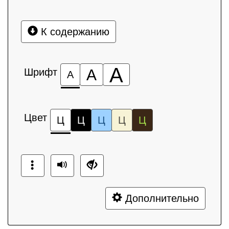
К содержанию
А
Шрифт
А
А
Цвет
Ц
Ц
Ц
Ц
Ц
Дополнительно