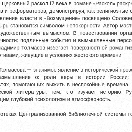
 Церковный раскол 17 века в романе «Раскол» раскр
в и реформаторов, демонстрируя, как религиозные 
ивление власти в «Возмущение» посвящено Солове
тырь становится символом непокорности. Автор маст
ться
 художественным вымыслом. В повествовании орга
ичности; подлинные события и вымышленные персо
 и содержать хотя бы одну строчную букву, одну
ладимир Толмасов избегает поверхностной романтиз
ециальный символ.
тивами, живущие в условиях жестокого времени.
Обновить
олмасова — значимое явление в исторической прозе
азмышление о: роли веры в истории России;
стях, помогающих выжить в неспокойные времена. 
ных данных
ской литературы, тем, кто изучает историю Ру
ния материалов
, размещённых на портале.
щим глубокий психологизм и атмосферность.
иотеках Централизованной библиотечной системы г
гистрироваться