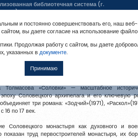
лизованная библиотечная система (г.
ельск)
 библиотеке
Советуем почитать
альным и постоянно совершенствовать его, наш веб-
ация на портале
сайтом, вы даете согласие на использование файло
тики. Продолжая работу с сайтом, вы даете доброво
овым
т доступ к методическим рекомендациям,
ях, указанных в
мо
документе
.
ким и другим полнотекстовым документам, а
масов «Соловки»
Принимаю
Ещё
а Толмасова «Соловки» — масштабное историч
 эпоху Соловецкого архипелага и его ключевую р
илю
объединяет три романа: «Зодчий»(1971), «Раскол»(19
 для
 16 по 17 век.
ие Соловецкого монастыря как духовного и вое
 показан труд первостроителей монастыря, их бор