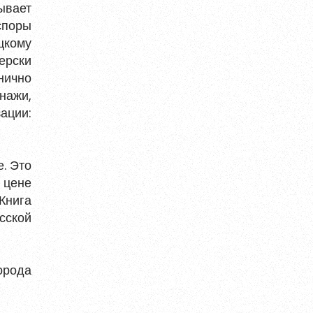
ывает
споры
цкому
ерски
нично
нажи,
ации:
. Это
 цене
Книга
сской
орода