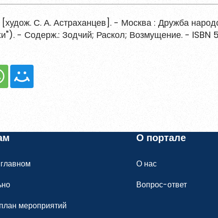
гистрированы?
Войти
[худож. С. А. Астраханцев]. - Москва : Дружба народ
"Вехи"). - Содерж.: Зодчий; Раскол; Возмущение. - ISBN
ам
О портале
 главном
О нас
ьно
Вопрос-ответ
план мероприятий