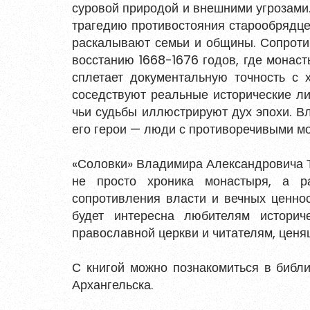
суровой природой и внешними угрозами.
Войти
трагедию противостояния старообрядце
раскалывают семьи и общины. Сопрот
восстанию 1668-1676 годов, где монас
Восстановить пароль
Зарегистрирова
сплетает документальную точность с
соседствуют реальные исторические л
Пароль должен быть минимум 6 символов
чьи судьбы иллюстрируют дух эпохи. В
прописную букву, одну цифру и один сп
его герои — люди с противоречивыми мо
«Соловки» Владимира Александровича Т
не просто хроника монастыря, а р
сопротивления власти и вечных ценно
Я согласен на обработку
персональ
будет интересна любителям историче
Я согласен с
правилами использова
православной церкви и читателям, ценя
С книгой можно познакомиться в библ
Заре
Архангельска.