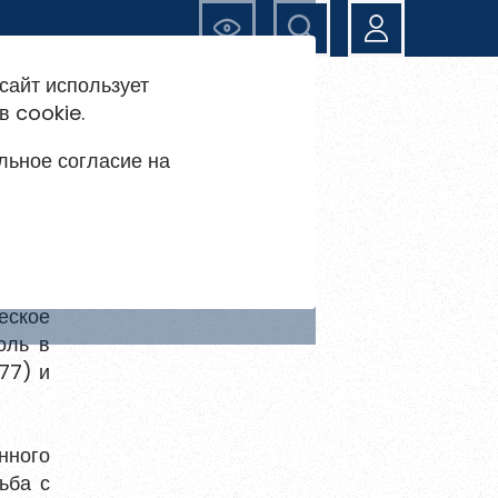
Ещё
сайт использует
в cookie.
льное согласие на
еское
оль в
77) и
нного
ьба с