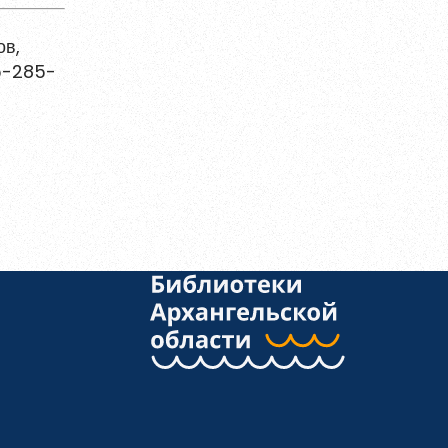
ов,
 5-285-