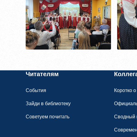
Войти
Восстановить пароль
Зарегистрирова
Пароль должен быть минимум 6 символов
прописную букву, одну цифру и один сп
Читателям
Коллег
События
Коротко о
Я согласен на обработку
персональ
Я согласен с
правилами использова
Зайди в библиотеку
Официал
Советуем почитать
Сводный 
Заре
Современ