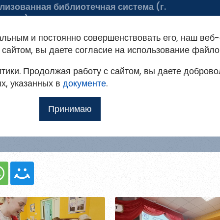
лизованная библиотечная система (г.
ельск)
 библиотеке
Советуем почитать
альным и постоянно совершенствовать его, наш веб-
ация на портале
сайтом, вы даете согласие на использование файло
тики. Продолжая работу с сайтом, вы даете доброво
овым
т доступ к методическим рекомендациям,
ях, указанных в
мо
документе
.
ким и другим полнотекстовым документам, а
 день семьи в ру
Принимаю
Ещё
илю
 для