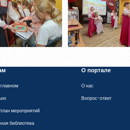
ться
 и содержать хотя бы одну строчную букву, одну
ециальный символ.
Обновить
ам
О портале
 главном
О нас
ных данных
ния материалов
, размещённых на портале.
ьно
Вопрос-ответ
план мероприятий
гистрироваться
ная библиотека